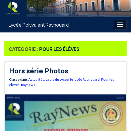
Lycée Polyvalent Raynouard
Togg
navig
CATÉGORIE :
POUR LES ÉLÈVES
Hors série Photos
Classé dans
Actualités
,
La vie du Lycée
,
le lycée Raynouard
,
Pour les
élèves
,
Raynews