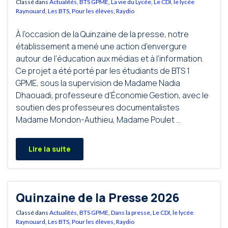
Classé dans
Actualités
,
BTS GPME
,
La vie du Lycée
,
Le CDI
,
le lycée
Raynouard
,
Les BTS
,
Pour les élèves
,
Raydio
À l’occasion de la Quinzaine de la presse, notre
établissement a mené une action d’envergure
autour de l’éducation aux médias et à l’information.
Ce projet a été porté par les étudiants de BTS 1
GPME, sous la supervision de Madame Nadia
Dhaouadi, professeure d’Économie Gestion, avec le
soutien des professeures documentalistes
Madame Mondon-Authieu, Madame Poulet …
Lire la suite
Quinzaine de la Presse 2026
Classé dans
Actualités
,
BTS GPME
,
Dans la presse
,
Le CDI
,
le lycée
Raynouard
,
Les BTS
,
Pour les élèves
,
Raydio