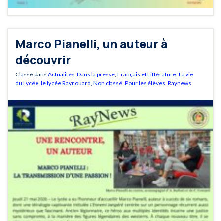
Marco Pianelli, un auteur à
découvrir
Classé dans
Actualités
,
Dans la presse
,
Français et Littérature
,
La vie
du Lycée
,
le lycée Raynouard
,
Non classé
,
Pour les élèves
,
Raynews