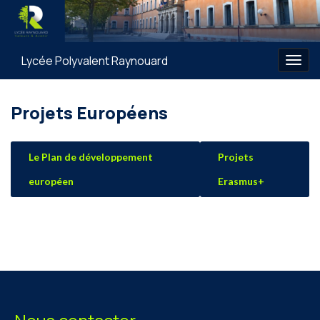
Lycée Polyvalent Raynouard
Togg
navig
Projets Européens
Le Plan de développement
Projets
européen
Erasmus+