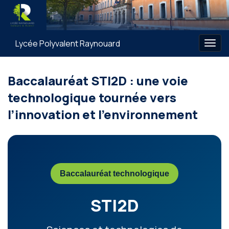
Lycée Polyvalent Raynouard
Togg
navig
Baccalauréat STI2D : une voie
technologique tournée vers
l’innovation et l’environnement
Baccalauréat technologique
STI2D