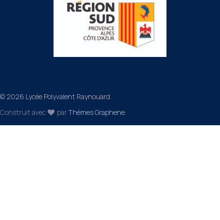
© 2026 Lycée Polyvalent Raynouard.
Construit avec
par
Thèmes Graphene
.