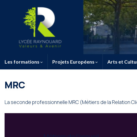
Les formations
Projets Européens
Arts et Cultu
MRC
La seconde professionnelle MRC (Métiers de la Relation Cli
Métiers de l’accueil