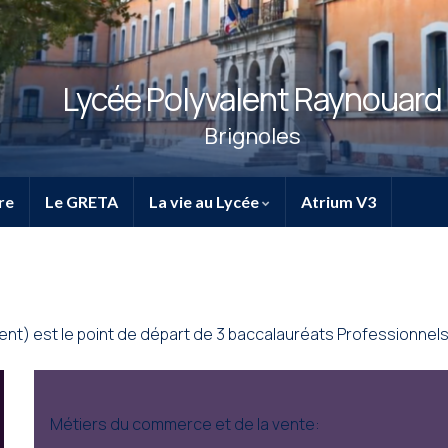
Lycée Polyvalent Raynouard
Brignoles
re
Le GRETA
La vie au Lycée
Atrium V3
ent) est le point de départ de 3 baccalauréats Professionnels
Métiers du commerce et de la vente: