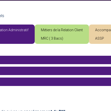
els
ation Administratif
Métiers de la Relation Client
Accompagn
MRC ( 3 Bacs)
ASSP