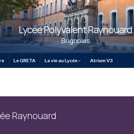
Lycée Polyvalent Raynouard
Brignoles
re
Le GRETA
La vie au Lycée
Atrium V3
ycée Raynouard