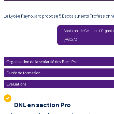
Le Lycée Raynouard propose 5 Baccalauréats Professionn
Assistant de Gestion et Organis
(AGOrA)
Organisation de la scolarité des Bacs Pro
Durée de formation
Evaluations
DNL en section Pro