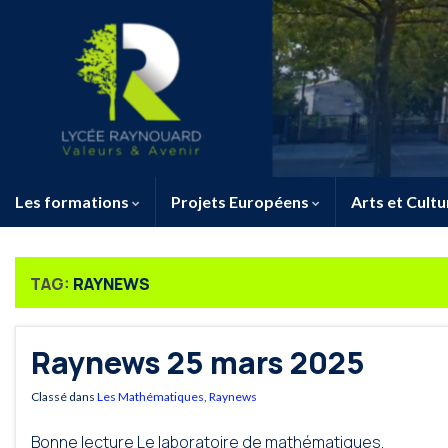
Les formations
Projets Européens
Arts et Cultu
TAG:
RAYNEWS
Raynews 25 mars 2025
Classé dans
Les Mathématiques
,
Raynews
Bonne lecture Le laboratoire de mathématiques.