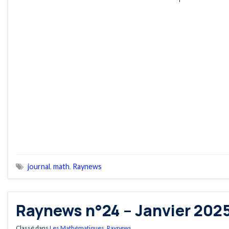
journal
,
math
,
Raynews
Raynews n°24 – Janvier 202
Classé dans
Les Mathématiques
,
Raynews