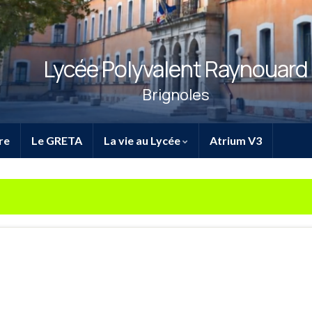
Lycée Polyvalent Raynouard
Brignoles
re
Le GRETA
La vie au Lycée
Atrium V3