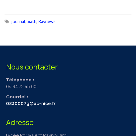
journal
,
math
,
Raynews
Nous contacter
Téléphone :
04 94 72 45 00
Courriel :
0830007g@ac-nice.fr
Adresse
Lycée Polyvalent Raynouard