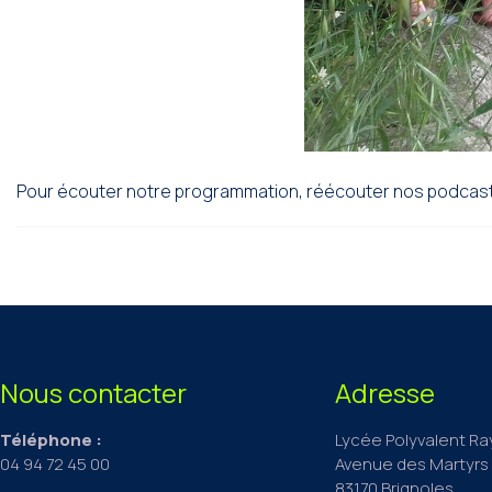
Pour écouter notre programmation, réécouter nos podcast
Nous contacter
Adresse
Téléphone :
Lycée Polyvalent R
04 94 72 45 00
Avenue des Martyrs 
83170 Brignoles