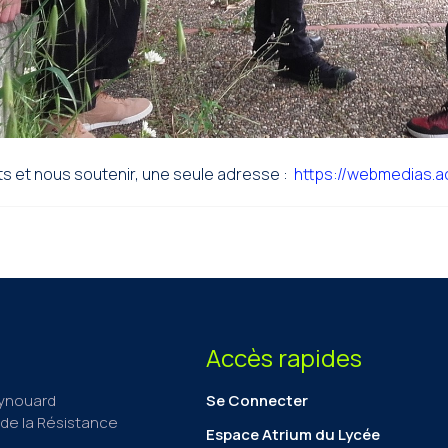
s et nous soutenir, une seule adresse :
https://webmedias.ac
Accès rapides
aynouard
Se Connecter
de la Résistance
Espace Atrium du Lycée