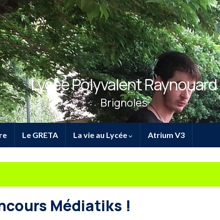
Lycée Polyvalent Raynouard
Brignoles
re
Le GRETA
La vie au Lycée
Atrium V3
oncours Médiatiks !