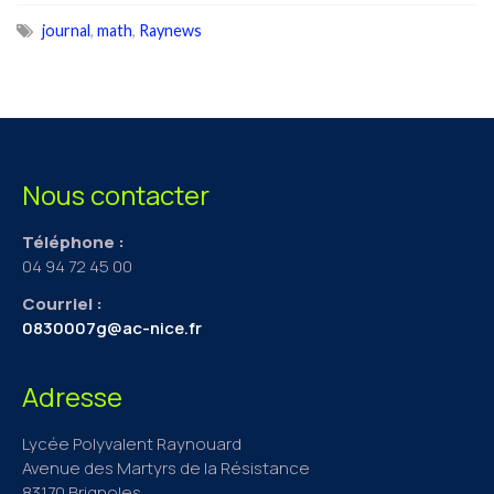
journal
,
math
,
Raynews
Nous contacter
Téléphone :
04 94 72 45 00
Courriel :
0830007g@ac-nice.fr
Adresse
Lycée Polyvalent Raynouard
Avenue des Martyrs de la Résistance
83170 Brignoles