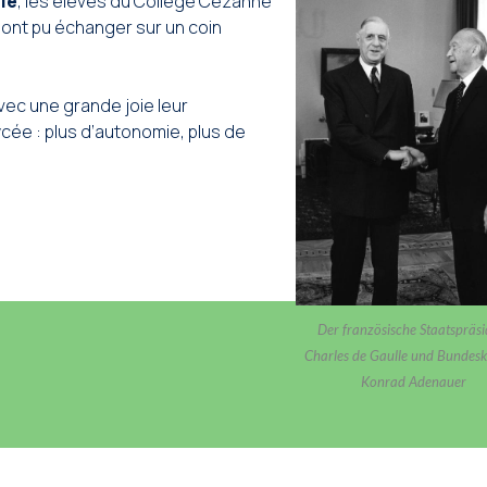
le
, les élèves du Collège Cézanne
 ont pu échanger sur un coin
vec une grande joie leur
ycée : plus d’autonomie, plus de
Der französische Staatspräsi
Charles de Gaulle und Bundesk
Konrad Adenauer