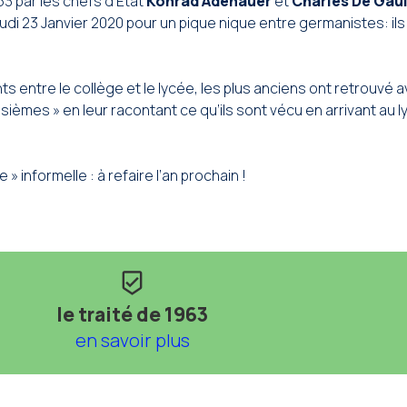
3 par les chefs d’Etat
Konrad Adenauer
et
Charles De Gaul
di 23 Janvier 2020 pour un pique nique entre germanistes: ils
entre le collège et le lycée, les plus anciens ont retrouvé a
sièmes » en leur racontant ce qu’ils sont vécu en arrivant au l
 informelle : à refaire l’an prochain !
beenhere
le traité de 1963
en savoir plus