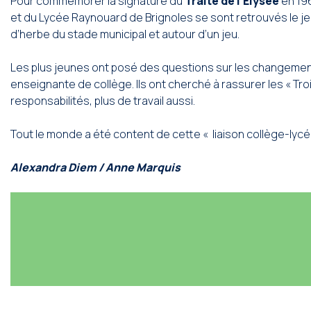
Pour commémorer la signature du
Traité de l’Elysée
en 196
et du Lycée Raynouard de Brignoles se sont retrouvés le jeu
d’herbe du stade municipal et autour d’un jeu.
Les plus jeunes ont posé des questions sur les changements 
enseignante de collège. Ils ont cherché à rassurer les « Troi
responsabilités, plus de travail aussi.
Tout le monde a été content de cette « liaison collège-lycée »
Alexandra Diem / Anne Marquis