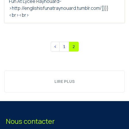
Fun At Lycée Raynouard-
>http://englishisfunatraynouard.tumblr.com/]}}}
<br><br>
1
2
LIRE PLUS
Nous contacter