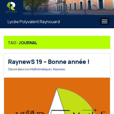
Lycée Polyvalent Raynouard
Togg
navig
TAG:
JOURNAL
RaynewS 19 – Bonne année !
Classé dans
Les Mathématiques
,
Raynews