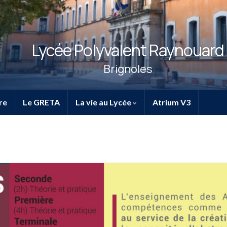
Lycée Polyvalent Raynouard
Brignoles
re
Le GRETA
La vie au Lycée
Atrium V3