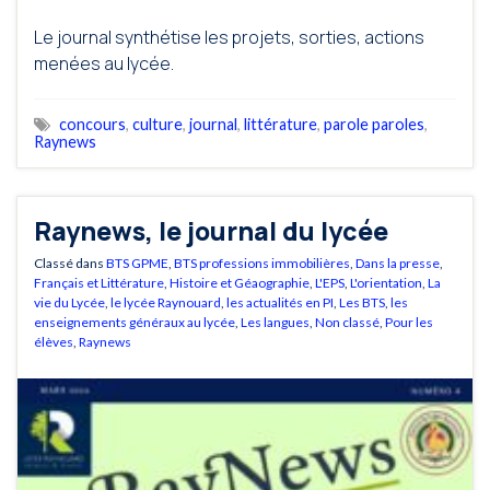
Le journal synthétise les projets, sorties, actions
menées au lycée.
concours
,
culture
,
journal
,
littérature
,
parole paroles
,
Raynews
Raynews, le journal du lycée
Classé dans
BTS GPME
,
BTS professions immobilières
,
Dans la presse
,
Français et Littérature
,
Histoire et Géaographie
,
L'EPS
,
L'orientation
,
La
vie du Lycée
,
le lycée Raynouard
,
les actualités en PI
,
Les BTS
,
les
enseignements généraux au lycée
,
Les langues
,
Non classé
,
Pour les
élèves
,
Raynews