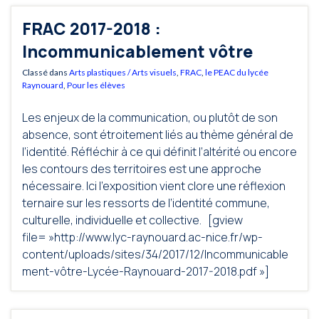
FRAC 2017-2018 :
Incommunicablement vôtre
Classé dans
Arts plastiques / Arts visuels
,
FRAC
,
le PEAC du lycée
Raynouard
,
Pour les élèves
Les enjeux de la communication, ou plutôt de son
absence, sont étroitement liés au thème général de
l’identité. Réfléchir à ce qui définit l’altérité ou encore
les contours des territoires est une approche
nécessaire. Ici l’exposition vient clore une réflexion
ternaire sur les ressorts de l’identité commune,
culturelle, individuelle et collective. [gview
file= »http://www.lyc-raynouard.ac-nice.fr/wp-
content/uploads/sites/34/2017/12/Incommunicable
ment-vôtre-Lycée-Raynouard-2017-2018.pdf »]